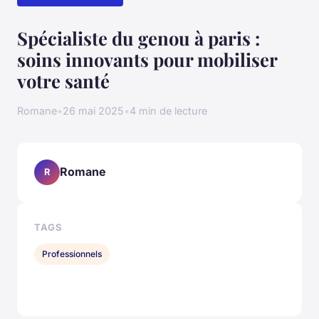
Spécialiste du genou à paris :
soins innovants pour mobiliser
votre santé
Romane
•
26 mai 2025
•
4 min de lecture
Romane
R
TAGS
Professionnels