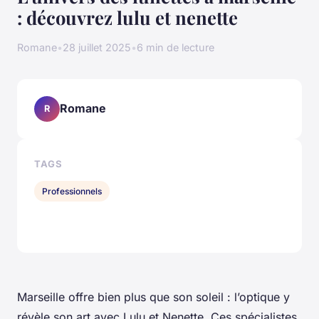
: découvrez lulu et nenette
Romane
•
28 juillet 2025
•
6 min de lecture
Romane
R
TAGS
Professionnels
Marseille offre bien plus que son soleil : l’optique y
révèle son art avec Lulu et Nenette. Ces spécialistes