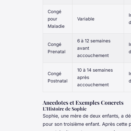
Congé
I
pour
Variable
d
Maladie
6 à 12 semaines
Congé
I
avant
Prenatal
d
accouchement
10 à 14 semaines
Congé
I
après
Postnatal
d
accouchement
Anecdotes et Exemples Concrets
L’Histoire de Sophie
Sophie, une mère de deux enfants, a d
pour son troisième enfant. Après cette 