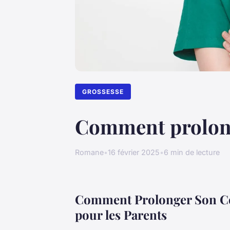
GROSSESSE
Comment prolong
Romane
•
16 février 2025
•
6 min de lecture
Comment Prolonger Son Co
pour les Parents