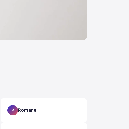
Romane
R