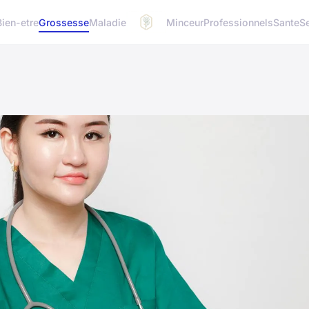
Bien-etre
Grossesse
Maladie
Minceur
Professionnels
Sante
S