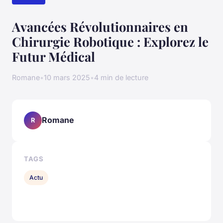
Avancées Révolutionnaires en
Chirurgie Robotique : Explorez le
Futur Médical
Romane
•
10 mars 2025
•
4 min de lecture
Romane
R
TAGS
Actu