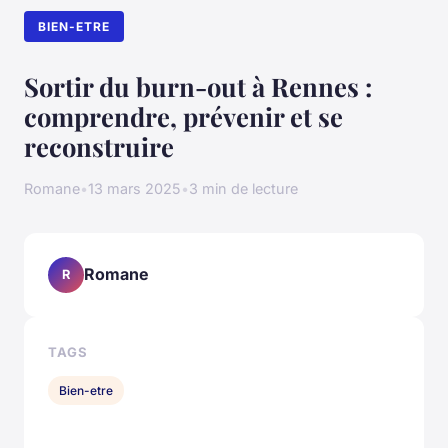
BIEN-ETRE
Sortir du burn-out à Rennes :
comprendre, prévenir et se
reconstruire
Romane
•
13 mars 2025
•
3 min de lecture
Romane
R
TAGS
Bien-etre