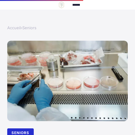
Accueil
›
Seniors
SENIORS