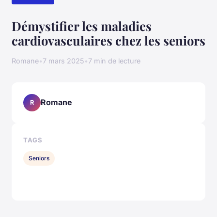
Démystifier les maladies
cardiovasculaires chez les seniors
Romane
•
7 mars 2025
•
7 min de lecture
Romane
R
TAGS
Seniors